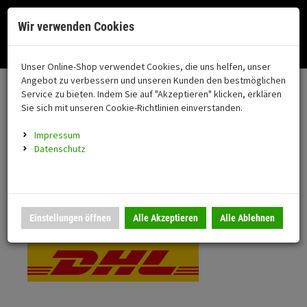
Menü
Search
Waren
Menü schließen
Warenkorb schließen
Cookies helfen uns bei der Bereitstellung unserer Dienste. Durch die
Wir verwenden Cookies
Nutzung unserer Dienste erklären Sie sich damit einverstanden!
Alle Kategorien
Motorrad auswählen
Okay
Datenschutz
Zur Startseite
0 ARTIKEL IM WARENKORB
Unser Online-Shop verwendet Cookies, die uns helfen, unser
Versand & Lieferung
FAHRZEUGTEILE
Ihr Warenkorb ist momentan leer.
(76
Angebot zu verbessern und unseren Kunden den bestmöglichen
Fahrzeugteile
Ergebnisse (
)
Service zu bieten. Indem Sie auf "Akzeptieren" klicken, erklären
Fertig
Bitte wählen Sie Ihr Lieferland.
Sie sich mit unseren Cookie-Richtlinien einverstanden.
Neuheiten
Schutz/Sicherheit
Impressum
coming soon
Datenschutz
Verkleidung
Standardversand
Montageständer
Anmelden
|
Registrieren
Merkzettel
DHL National
Einstellungen öffnen
Alle Akzeptieren
Alle Ablehnen
Beleuchtung
Gepäck
Auspuff