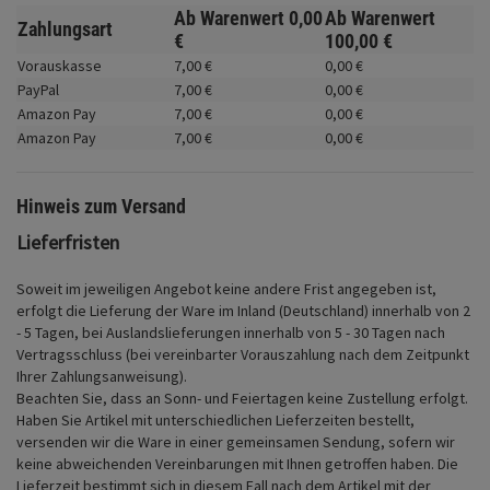
Fahrwerk
Ab Warenwert
0,
00
Ab Warenwert
Zahlungsart
€
100,
00
€
Zubehör
Vorauskasse
7,
00
€
0,
00
€
PayPal
7,
00
€
0,
00
€
Merchandise
Amazon Pay
7,
00
€
0,
00
€
Amazon Pay
7,
00
€
0,
00
€
Hinweis zum Versand
Lieferfristen
Soweit im jeweiligen Angebot keine andere Frist angegeben ist,
erfolgt die Lieferung der Ware im Inland (Deutschland) innerhalb von 2
- 5 Tagen, bei Auslandslieferungen innerhalb von 5 - 30 Tagen nach
Vertragsschluss (bei vereinbarter Vorauszahlung nach dem Zeitpunkt
Ihrer Zahlungsanweisung).
Beachten Sie, dass an Sonn- und Feiertagen keine Zustellung erfolgt.
Haben Sie Artikel mit unterschiedlichen Lieferzeiten bestellt,
versenden wir die Ware in einer gemeinsamen Sendung, sofern wir
keine abweichenden Vereinbarungen mit Ihnen getroffen haben.
Die
Lieferzeit bestimmt sich in diesem Fall nach dem Artikel mit der