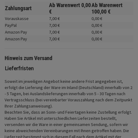
Fahrwerk
Ab Warenwert
0,
00
Ab Warenwert
Zahlungsart
€
100,
00
€
Zubehör
Vorauskasse
7,
00
€
0,
00
€
PayPal
7,
00
€
0,
00
€
Merchandise
Amazon Pay
7,
00
€
0,
00
€
Amazon Pay
7,
00
€
0,
00
€
Hinweis zum Versand
Lieferfristen
Soweit im jeweiligen Angebot keine andere Frist angegeben ist,
erfolgt die Lieferung der Ware im Inland (Deutschland) innerhalb von 2
- 5 Tagen, bei Auslandslieferungen innerhalb von 5 - 30 Tagen nach
Vertragsschluss (bei vereinbarter Vorauszahlung nach dem Zeitpunkt
Ihrer Zahlungsanweisung).
Beachten Sie, dass an Sonn- und Feiertagen keine Zustellung erfolgt.
Haben Sie Artikel mit unterschiedlichen Lieferzeiten bestellt,
versenden wir die Ware in einer gemeinsamen Sendung, sofern wir
keine abweichenden Vereinbarungen mit Ihnen getroffen haben.
Die
Lieferzeit bestimmt sich in diesem Fall nach dem Artikel mit der