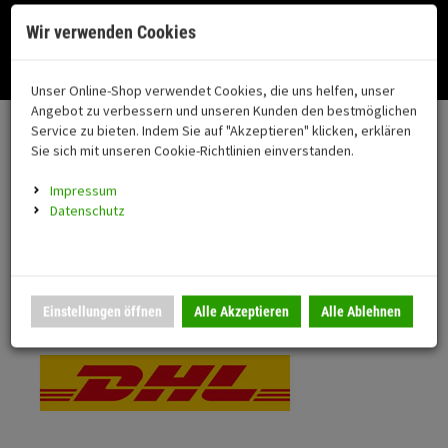
Menü
Search
Waren
Menü schließen
Warenkorb schließen
Cookies helfen uns bei der Bereitstellung unserer Dienste. Durch die
Wir verwenden Cookies
Nutzung unserer Dienste erklären Sie sich damit einverstanden!
Alle Kategorien
Motorrad auswählen
Okay
Datenschutz
Zur Startseite
0 ARTIKEL IM WARENKORB
Unser Online-Shop verwendet Cookies, die uns helfen, unser
Versand & Lieferung
FAHRZEUGTEILE
Ihr Warenkorb ist momentan leer.
(76
Angebot zu verbessern und unseren Kunden den bestmöglichen
Fahrzeugteile
Ergebnisse (
)
Service zu bieten. Indem Sie auf "Akzeptieren" klicken, erklären
Fertig
Bitte wählen Sie Ihr Lieferland.
Sie sich mit unseren Cookie-Richtlinien einverstanden.
Neuheiten
Schutz/Sicherheit
Impressum
coming soon
Datenschutz
Verkleidung
Standardversand
Montageständer
Anmelden
|
Registrieren
Merkzettel
DHL National
Einstellungen öffnen
Alle Akzeptieren
Alle Ablehnen
Beleuchtung
Gepäck
Auspuff