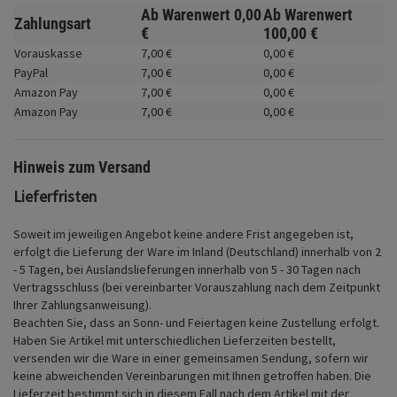
Fahrwerk
Ab Warenwert
0,
00
Ab Warenwert
Zahlungsart
€
100,
00
€
Zubehör
Vorauskasse
7,
00
€
0,
00
€
PayPal
7,
00
€
0,
00
€
Merchandise
Amazon Pay
7,
00
€
0,
00
€
Amazon Pay
7,
00
€
0,
00
€
Hinweis zum Versand
Lieferfristen
Soweit im jeweiligen Angebot keine andere Frist angegeben ist,
erfolgt die Lieferung der Ware im Inland (Deutschland) innerhalb von 2
- 5 Tagen, bei Auslandslieferungen innerhalb von 5 - 30 Tagen nach
Vertragsschluss (bei vereinbarter Vorauszahlung nach dem Zeitpunkt
Ihrer Zahlungsanweisung).
Beachten Sie, dass an Sonn- und Feiertagen keine Zustellung erfolgt.
Haben Sie Artikel mit unterschiedlichen Lieferzeiten bestellt,
versenden wir die Ware in einer gemeinsamen Sendung, sofern wir
keine abweichenden Vereinbarungen mit Ihnen getroffen haben.
Die
Lieferzeit bestimmt sich in diesem Fall nach dem Artikel mit der