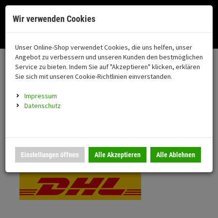
Menü
Search
Waren
Menü schließen
Warenkorb schließen
Cookies helfen uns bei der Bereitstellung unserer Dienste. Durch die
Wir verwenden Cookies
Nutzung unserer Dienste erklären Sie sich damit einverstanden!
Alle Kategorien
Motorrad auswählen
Okay
Datenschutz
Zur Startseite
0 ARTIKEL IM WARENKORB
Unser Online-Shop verwendet Cookies, die uns helfen, unser
Versand & Lieferung
FAHRZEUGTEILE
Ihr Warenkorb ist momentan leer.
(76
Angebot zu verbessern und unseren Kunden den bestmöglichen
Fahrzeugteile
Ergebnisse (
)
Service zu bieten. Indem Sie auf "Akzeptieren" klicken, erklären
Fertig
Bitte wählen Sie Ihr Lieferland.
Sie sich mit unseren Cookie-Richtlinien einverstanden.
Neuheiten
Schutz/Sicherheit
Impressum
coming soon
Datenschutz
Verkleidung
Standardversand
Montageständer
Anmelden
|
Registrieren
Merkzettel
DHL National
Einstellungen öffnen
Alle Akzeptieren
Alle Ablehnen
Beleuchtung
Gepäck
Auspuff