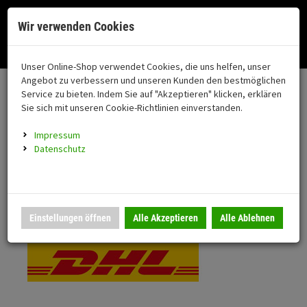
Menü
Search
Waren
Menü schließen
Warenkorb schließen
Cookies helfen uns bei der Bereitstellung unserer Dienste. Durch die
Wir verwenden Cookies
Nutzung unserer Dienste erklären Sie sich damit einverstanden!
Alle Kategorien
Motorrad auswählen
Okay
Datenschutz
Zur Startseite
0 ARTIKEL IM WARENKORB
Unser Online-Shop verwendet Cookies, die uns helfen, unser
Versand & Lieferung
FAHRZEUGTEILE
Ihr Warenkorb ist momentan leer.
(76
Angebot zu verbessern und unseren Kunden den bestmöglichen
Fahrzeugteile
Ergebnisse (
)
Service zu bieten. Indem Sie auf "Akzeptieren" klicken, erklären
Fertig
Bitte wählen Sie Ihr Lieferland.
Sie sich mit unseren Cookie-Richtlinien einverstanden.
Neuheiten
Schutz/Sicherheit
Impressum
coming soon
Datenschutz
Verkleidung
Standardversand
Montageständer
Anmelden
|
Registrieren
Merkzettel
DHL National
Einstellungen öffnen
Alle Akzeptieren
Alle Ablehnen
Beleuchtung
Gepäck
Auspuff