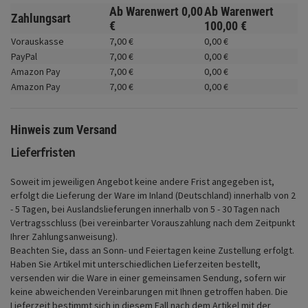
Fahrwerk
Ab Warenwert
0,
00
Ab Warenwert
Zahlungsart
€
100,
00
€
Zubehör
Vorauskasse
7,
00
€
0,
00
€
PayPal
7,
00
€
0,
00
€
Merchandise
Amazon Pay
7,
00
€
0,
00
€
Amazon Pay
7,
00
€
0,
00
€
Hinweis zum Versand
Lieferfristen
Soweit im jeweiligen Angebot keine andere Frist angegeben ist,
erfolgt die Lieferung der Ware im Inland (Deutschland) innerhalb von 2
- 5 Tagen, bei Auslandslieferungen innerhalb von 5 - 30 Tagen nach
Vertragsschluss (bei vereinbarter Vorauszahlung nach dem Zeitpunkt
Ihrer Zahlungsanweisung).
Beachten Sie, dass an Sonn- und Feiertagen keine Zustellung erfolgt.
Haben Sie Artikel mit unterschiedlichen Lieferzeiten bestellt,
versenden wir die Ware in einer gemeinsamen Sendung, sofern wir
keine abweichenden Vereinbarungen mit Ihnen getroffen haben.
Die
Lieferzeit bestimmt sich in diesem Fall nach dem Artikel mit der