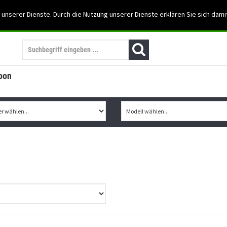
Support: 03501-57197
 unserer Dienste. Durch die Nutzung unserer Dienste erklären Sie sich dami
Mein Konto
Mo. -Fr. 07:30 - 15:30
oon