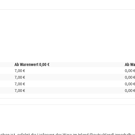
Ab Warenwert
0,
00
€
Ab W
7,
00
€
0,
00
7,
00
€
0,
00
7,
00
€
0,
00
7,
00
€
0,
00
en ist, erfolgt die Lieferung der Ware im Inland (Deutschland) innerhalb v