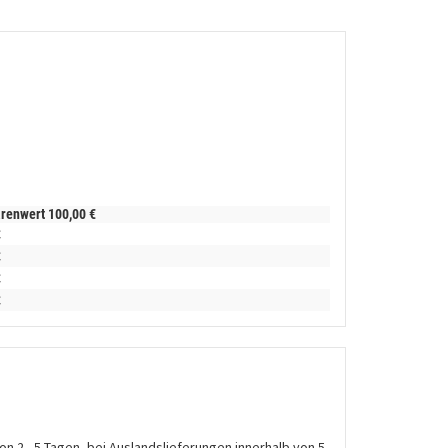
arenwert
100,
00
€
€
€
€
€
on 2 - 5 Tagen, bei Auslandslieferungen innerhalb von 5