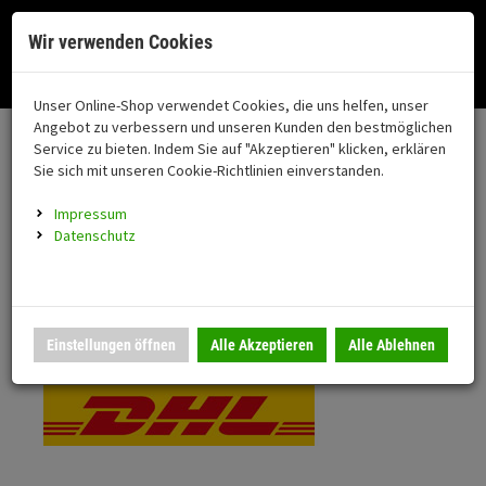
Menü
Search
Waren
Menü schließen
Warenkorb schließen
Cookies helfen uns bei der Bereitstellung unserer Dienste. Durch die
Wir verwenden Cookies
Nutzung unserer Dienste erklären Sie sich damit einverstanden!
Alle Kategorien
Motorrad auswählen
Okay
Datenschutz
Zur Startseite
0 ARTIKEL IM WARENKORB
Unser Online-Shop verwendet Cookies, die uns helfen, unser
Versand & Lieferung
FAHRZEUGTEILE
Ihr Warenkorb ist momentan leer.
(76
Angebot zu verbessern und unseren Kunden den bestmöglichen
Fahrzeugteile
Ergebnisse (
)
Service zu bieten. Indem Sie auf "Akzeptieren" klicken, erklären
Fertig
Bitte wählen Sie Ihr Lieferland.
Sie sich mit unseren Cookie-Richtlinien einverstanden.
Neuheiten
Schutz/Sicherheit
Impressum
coming soon
Datenschutz
Verkleidung
Standardversand
Montageständer
Anmelden
|
Registrieren
Merkzettel
DHL National
Einstellungen öffnen
Alle Akzeptieren
Alle Ablehnen
Beleuchtung
Gepäck
Auspuff