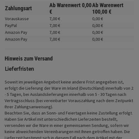
Fahrwerk
Ab Warenwert
0,
00
Ab Warenwert
Zahlungsart
€
100,
00
€
Zubehör
Vorauskasse
7,
00
€
0,
00
€
PayPal
7,
00
€
0,
00
€
Merchandise
Amazon Pay
7,
00
€
0,
00
€
Amazon Pay
7,
00
€
0,
00
€
Hinweis zum Versand
Lieferfristen
Soweit im jeweiligen Angebot keine andere Frist angegeben ist,
erfolgt die Lieferung der Ware im Inland (Deutschland) innerhalb von 2
- 5 Tagen, bei Auslandslieferungen innerhalb von 5 - 30 Tagen nach
Vertragsschluss (bei vereinbarter Vorauszahlung nach dem Zeitpunkt
Ihrer Zahlungsanweisung).
Beachten Sie, dass an Sonn- und Feiertagen keine Zustellung erfolgt.
Haben Sie Artikel mit unterschiedlichen Lieferzeiten bestellt,
versenden wir die Ware in einer gemeinsamen Sendung, sofern wir
keine abweichenden Vereinbarungen mit Ihnen getroffen haben.
Die
Lieferzeit bestimmt sich in diesem Fall nach dem Artikel mit der