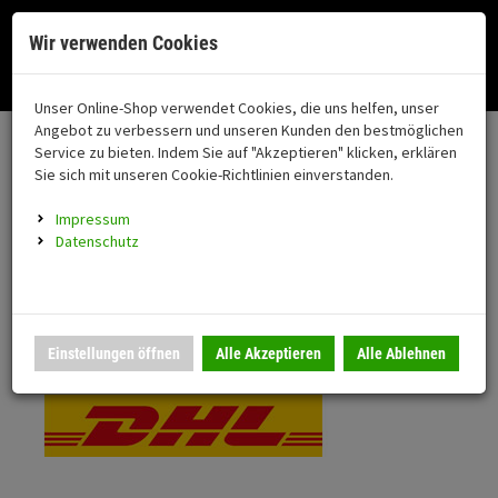
Menü
Search
Waren
Menü schließen
Warenkorb schließen
Cookies helfen uns bei der Bereitstellung unserer Dienste. Durch die
Wir verwenden Cookies
Nutzung unserer Dienste erklären Sie sich damit einverstanden!
Alle Kategorien
Motorrad auswählen
Okay
Datenschutz
Zur Startseite
0 ARTIKEL IM WARENKORB
Unser Online-Shop verwendet Cookies, die uns helfen, unser
Versand & Lieferung
FAHRZEUGTEILE
Ihr Warenkorb ist momentan leer.
(76
Angebot zu verbessern und unseren Kunden den bestmöglichen
Fahrzeugteile
Ergebnisse (
)
Service zu bieten. Indem Sie auf "Akzeptieren" klicken, erklären
Fertig
Bitte wählen Sie Ihr Lieferland.
Sie sich mit unseren Cookie-Richtlinien einverstanden.
Neuheiten
Schutz/Sicherheit
Impressum
coming soon
Datenschutz
Verkleidung
Standardversand
Montageständer
Anmelden
|
Registrieren
Merkzettel
DHL National
Einstellungen öffnen
Alle Akzeptieren
Alle Ablehnen
Beleuchtung
Gepäck
Auspuff