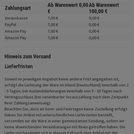
Fahrwerk
Ab Warenwert
0,
00
Ab Warenwert
Zahlungsart
€
100,
00
€
Zubehör
Vorauskasse
7,
00
€
0,
00
€
PayPal
7,
00
€
0,
00
€
Merchandise
Amazon Pay
7,
00
€
0,
00
€
Amazon Pay
7,
00
€
0,
00
€
Hinweis zum Versand
Lieferfristen
Soweit im jeweiligen Angebot keine andere Frist angegeben ist,
erfolgt die Lieferung der Ware im Inland (Deutschland) innerhalb von 2
- 5 Tagen, bei Auslandslieferungen innerhalb von 5 - 30 Tagen nach
Vertragsschluss (bei vereinbarter Vorauszahlung nach dem Zeitpunkt
Ihrer Zahlungsanweisung).
Beachten Sie, dass an Sonn- und Feiertagen keine Zustellung erfolgt.
Haben Sie Artikel mit unterschiedlichen Lieferzeiten bestellt,
versenden wir die Ware in einer gemeinsamen Sendung, sofern wir
keine abweichenden Vereinbarungen mit Ihnen getroffen haben.
Die
Lieferzeit bestimmt sich in diesem Fall nach dem Artikel mit der