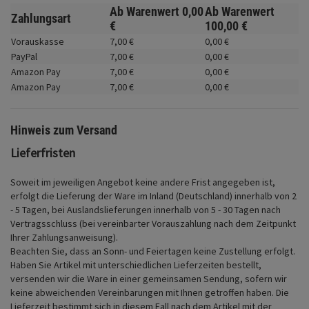
Fahrwerk
Ab Warenwert
0,
00
Ab Warenwert
Zahlungsart
€
100,
00
€
Zubehör
Vorauskasse
7,
00
€
0,
00
€
PayPal
7,
00
€
0,
00
€
Merchandise
Amazon Pay
7,
00
€
0,
00
€
Amazon Pay
7,
00
€
0,
00
€
Hinweis zum Versand
Lieferfristen
Soweit im jeweiligen Angebot keine andere Frist angegeben ist,
erfolgt die Lieferung der Ware im Inland (Deutschland) innerhalb von 2
- 5 Tagen, bei Auslandslieferungen innerhalb von 5 - 30 Tagen nach
Vertragsschluss (bei vereinbarter Vorauszahlung nach dem Zeitpunkt
Ihrer Zahlungsanweisung).
Beachten Sie, dass an Sonn- und Feiertagen keine Zustellung erfolgt.
Haben Sie Artikel mit unterschiedlichen Lieferzeiten bestellt,
versenden wir die Ware in einer gemeinsamen Sendung, sofern wir
keine abweichenden Vereinbarungen mit Ihnen getroffen haben.
Die
Lieferzeit bestimmt sich in diesem Fall nach dem Artikel mit der