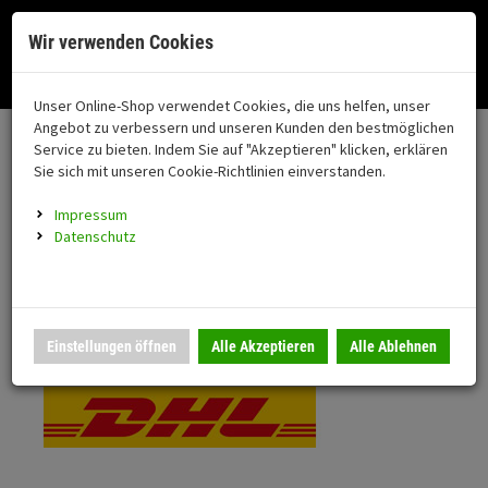
Menü
Search
Waren
Menü schließen
Warenkorb schließen
Cookies helfen uns bei der Bereitstellung unserer Dienste. Durch die
Wir verwenden Cookies
Nutzung unserer Dienste erklären Sie sich damit einverstanden!
Alle Kategorien
Motorrad auswählen
Okay
Datenschutz
Zur Startseite
0 ARTIKEL IM WARENKORB
Unser Online-Shop verwendet Cookies, die uns helfen, unser
Versand & Lieferung
FAHRZEUGTEILE
Ihr Warenkorb ist momentan leer.
(76
Angebot zu verbessern und unseren Kunden den bestmöglichen
Fahrzeugteile
Ergebnisse (
)
Service zu bieten. Indem Sie auf "Akzeptieren" klicken, erklären
Fertig
Bitte wählen Sie Ihr Lieferland.
Sie sich mit unseren Cookie-Richtlinien einverstanden.
Neuheiten
Schutz/Sicherheit
Impressum
coming soon
Datenschutz
Verkleidung
Standardversand
Montageständer
Anmelden
|
Registrieren
Merkzettel
DHL National
Einstellungen öffnen
Alle Akzeptieren
Alle Ablehnen
Beleuchtung
Gepäck
Auspuff