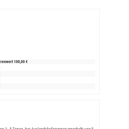
arenwert
100,
00
€
€
€
€
€
on 2 - 5 Tagen, bei Auslandslieferungen innerhalb von 5