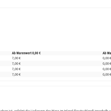
Ab Warenwert
0,
00
€
Ab W
7,
00
€
0,
00
7,
00
€
0,
00
7,
00
€
0,
00
7,
00
€
0,
00
en ist, erfolgt die Lieferung der Ware im Inland (Deutschland) innerhalb v