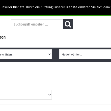
Support: 03501-57197
 unserer Dienste. Durch die Nutzung unserer Dienste erklären Sie sich dami
Mein Konto
Mo. -Fr. 07:30 - 15:30
oon