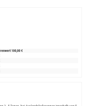
arenwert
100,
00
€
€
€
€
€
on 2 - 5 Tagen, bei Auslandslieferungen innerhalb von 5