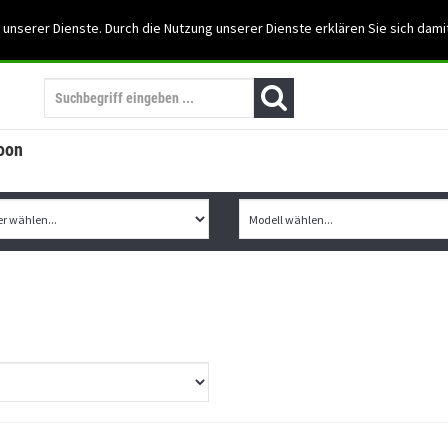
Support: 03501-57197
 unserer Dienste. Durch die Nutzung unserer Dienste erklären Sie sich dami
Mein Konto
Mo. -Fr. 07:30 - 15:30
oon