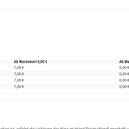
Ab Warenwert
0,
00
€
Ab W
7,
00
€
0,
00
7,
00
€
0,
00
7,
00
€
0,
00
7,
00
€
0,
00
en ist, erfolgt die Lieferung der Ware im Inland (Deutschland) innerhalb v