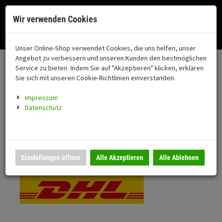
Menü
Search
Waren
Menü schließen
Warenkorb schließen
Cookies helfen uns bei der Bereitstellung unserer Dienste. Durch die
Wir verwenden Cookies
Nutzung unserer Dienste erklären Sie sich damit einverstanden!
Alle Kategorien
Motorrad auswählen
Okay
Datenschutz
Zur Startseite
0 ARTIKEL IM WARENKORB
Unser Online-Shop verwendet Cookies, die uns helfen, unser
Versand & Lieferung
FAHRZEUGTEILE
Ihr Warenkorb ist momentan leer.
(76
Angebot zu verbessern und unseren Kunden den bestmöglichen
Fahrzeugteile
Ergebnisse (
)
Service zu bieten. Indem Sie auf "Akzeptieren" klicken, erklären
Fertig
Bitte wählen Sie Ihr Lieferland.
Sie sich mit unseren Cookie-Richtlinien einverstanden.
Neuheiten
Schutz/Sicherheit
Impressum
coming soon
Datenschutz
Verkleidung
Standardversand
Montageständer
Anmelden
|
Registrieren
Merkzettel
DHL National
Einstellungen öffnen
Alle Akzeptieren
Alle Ablehnen
Beleuchtung
Gepäck
Auspuff