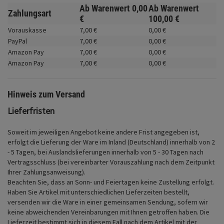
Fahrwerk
Ab Warenwert
0,
00
Ab Warenwert
Zahlungsart
€
100,
00
€
Zubehör
Vorauskasse
7,
00
€
0,
00
€
PayPal
7,
00
€
0,
00
€
Merchandise
Amazon Pay
7,
00
€
0,
00
€
Amazon Pay
7,
00
€
0,
00
€
Hinweis zum Versand
Lieferfristen
Soweit im jeweiligen Angebot keine andere Frist angegeben ist,
erfolgt die Lieferung der Ware im Inland (Deutschland) innerhalb von 2
- 5 Tagen, bei Auslandslieferungen innerhalb von 5 - 30 Tagen nach
Vertragsschluss (bei vereinbarter Vorauszahlung nach dem Zeitpunkt
Ihrer Zahlungsanweisung).
Beachten Sie, dass an Sonn- und Feiertagen keine Zustellung erfolgt.
Haben Sie Artikel mit unterschiedlichen Lieferzeiten bestellt,
versenden wir die Ware in einer gemeinsamen Sendung, sofern wir
keine abweichenden Vereinbarungen mit Ihnen getroffen haben.
Die
Lieferzeit bestimmt sich in diesem Fall nach dem Artikel mit der