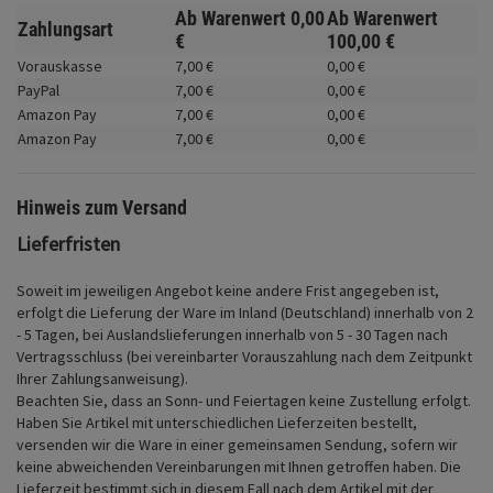
Fahrwerk
Ab Warenwert
0,
00
Ab Warenwert
Zahlungsart
€
100,
00
€
Zubehör
Vorauskasse
7,
00
€
0,
00
€
PayPal
7,
00
€
0,
00
€
Merchandise
Amazon Pay
7,
00
€
0,
00
€
Amazon Pay
7,
00
€
0,
00
€
Hinweis zum Versand
Lieferfristen
Soweit im jeweiligen Angebot keine andere Frist angegeben ist,
erfolgt die Lieferung der Ware im Inland (Deutschland) innerhalb von 2
- 5 Tagen, bei Auslandslieferungen innerhalb von 5 - 30 Tagen nach
Vertragsschluss (bei vereinbarter Vorauszahlung nach dem Zeitpunkt
Ihrer Zahlungsanweisung).
Beachten Sie, dass an Sonn- und Feiertagen keine Zustellung erfolgt.
Haben Sie Artikel mit unterschiedlichen Lieferzeiten bestellt,
versenden wir die Ware in einer gemeinsamen Sendung, sofern wir
keine abweichenden Vereinbarungen mit Ihnen getroffen haben.
Die
Lieferzeit bestimmt sich in diesem Fall nach dem Artikel mit der