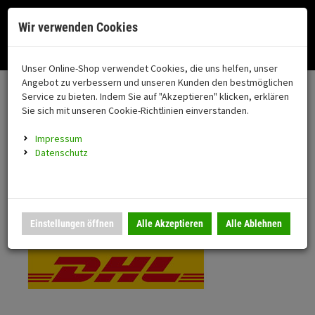
Menü
Search
Waren
Menü schließen
Warenkorb schließen
Cookies helfen uns bei der Bereitstellung unserer Dienste. Durch die
Wir verwenden Cookies
Nutzung unserer Dienste erklären Sie sich damit einverstanden!
Alle Kategorien
Motorrad auswählen
Okay
Datenschutz
Zur Startseite
0 ARTIKEL IM WARENKORB
Unser Online-Shop verwendet Cookies, die uns helfen, unser
Versand & Lieferung
FAHRZEUGTEILE
Ihr Warenkorb ist momentan leer.
(76
Angebot zu verbessern und unseren Kunden den bestmöglichen
Fahrzeugteile
Ergebnisse (
)
Service zu bieten. Indem Sie auf "Akzeptieren" klicken, erklären
Fertig
Bitte wählen Sie Ihr Lieferland.
Sie sich mit unseren Cookie-Richtlinien einverstanden.
Neuheiten
Schutz/Sicherheit
Impressum
coming soon
Datenschutz
Verkleidung
Standardversand
Montageständer
Anmelden
|
Registrieren
Merkzettel
DHL National
Einstellungen öffnen
Alle Akzeptieren
Alle Ablehnen
Beleuchtung
Gepäck
Auspuff