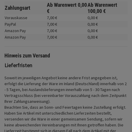
Fahrwerk
Ab Warenwert
0,
00
Ab Warenwert
Zahlungsart
€
100,
00
€
Zubehör
Vorauskasse
7,
00
€
0,
00
€
PayPal
7,
00
€
0,
00
€
Merchandise
Amazon Pay
7,
00
€
0,
00
€
Amazon Pay
7,
00
€
0,
00
€
Hinweis zum Versand
Lieferfristen
Soweit im jeweiligen Angebot keine andere Frist angegeben ist,
erfolgt die Lieferung der Ware im Inland (Deutschland) innerhalb von 2
- 5 Tagen, bei Auslandslieferungen innerhalb von 5 - 30 Tagen nach
Vertragsschluss (bei vereinbarter Vorauszahlung nach dem Zeitpunkt
Ihrer Zahlungsanweisung).
Beachten Sie, dass an Sonn- und Feiertagen keine Zustellung erfolgt.
Haben Sie Artikel mit unterschiedlichen Lieferzeiten bestellt,
versenden wir die Ware in einer gemeinsamen Sendung, sofern wir
keine abweichenden Vereinbarungen mit Ihnen getroffen haben.
Die
Lieferzeit bestimmt sich in diesem Fall nach dem Artikel mit der