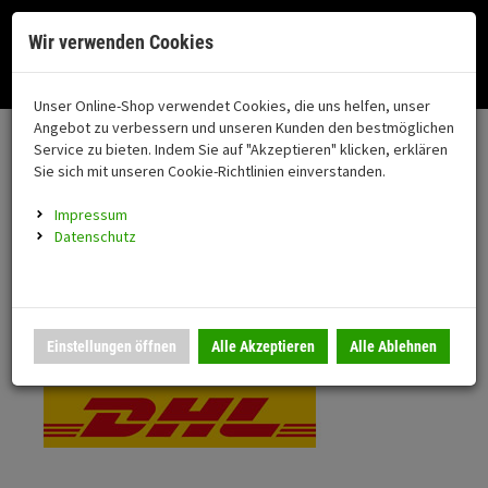
Menü
Search
Waren
Menü schließen
Warenkorb schließen
Cookies helfen uns bei der Bereitstellung unserer Dienste. Durch die
Wir verwenden Cookies
Nutzung unserer Dienste erklären Sie sich damit einverstanden!
Alle Kategorien
Motorrad auswählen
Okay
Datenschutz
Zur Startseite
0 ARTIKEL IM WARENKORB
Unser Online-Shop verwendet Cookies, die uns helfen, unser
Versand & Lieferung
FAHRZEUGTEILE
Ihr Warenkorb ist momentan leer.
(76
Angebot zu verbessern und unseren Kunden den bestmöglichen
Fahrzeugteile
Ergebnisse (
)
Service zu bieten. Indem Sie auf "Akzeptieren" klicken, erklären
Fertig
Bitte wählen Sie Ihr Lieferland.
Sie sich mit unseren Cookie-Richtlinien einverstanden.
Neuheiten
Schutz/Sicherheit
Impressum
coming soon
Datenschutz
Verkleidung
Standardversand
Montageständer
Anmelden
|
Registrieren
Merkzettel
DHL National
Einstellungen öffnen
Alle Akzeptieren
Alle Ablehnen
Beleuchtung
Gepäck
Auspuff