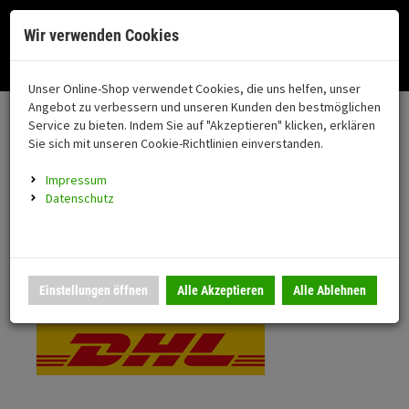
Menü
Search
Waren
Menü schließen
Warenkorb schließen
Cookies helfen uns bei der Bereitstellung unserer Dienste. Durch die
Wir verwenden Cookies
Nutzung unserer Dienste erklären Sie sich damit einverstanden!
Alle Kategorien
Motorrad auswählen
Okay
Datenschutz
Zur Startseite
0 ARTIKEL IM WARENKORB
Unser Online-Shop verwendet Cookies, die uns helfen, unser
Versand & Lieferung
FAHRZEUGTEILE
Ihr Warenkorb ist momentan leer.
(76
Angebot zu verbessern und unseren Kunden den bestmöglichen
Fahrzeugteile
Ergebnisse (
)
Service zu bieten. Indem Sie auf "Akzeptieren" klicken, erklären
Fertig
Bitte wählen Sie Ihr Lieferland.
Sie sich mit unseren Cookie-Richtlinien einverstanden.
Neuheiten
Schutz/Sicherheit
Impressum
coming soon
Datenschutz
Verkleidung
Standardversand
Montageständer
Anmelden
|
Registrieren
Merkzettel
DHL National
Einstellungen öffnen
Alle Akzeptieren
Alle Ablehnen
Beleuchtung
Gepäck
Auspuff