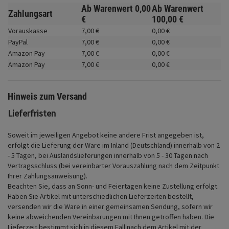
Fahrwerk
Ab Warenwert
0,
00
Ab Warenwert
Zahlungsart
€
100,
00
€
Zubehör
Vorauskasse
7,
00
€
0,
00
€
PayPal
7,
00
€
0,
00
€
Merchandise
Amazon Pay
7,
00
€
0,
00
€
Amazon Pay
7,
00
€
0,
00
€
Hinweis zum Versand
Lieferfristen
Soweit im jeweiligen Angebot keine andere Frist angegeben ist,
erfolgt die Lieferung der Ware im Inland (Deutschland) innerhalb von 2
- 5 Tagen, bei Auslandslieferungen innerhalb von 5 - 30 Tagen nach
Vertragsschluss (bei vereinbarter Vorauszahlung nach dem Zeitpunkt
Ihrer Zahlungsanweisung).
Beachten Sie, dass an Sonn- und Feiertagen keine Zustellung erfolgt.
Haben Sie Artikel mit unterschiedlichen Lieferzeiten bestellt,
versenden wir die Ware in einer gemeinsamen Sendung, sofern wir
keine abweichenden Vereinbarungen mit Ihnen getroffen haben.
Die
Lieferzeit bestimmt sich in diesem Fall nach dem Artikel mit der