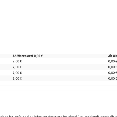
Ab Warenwert
0,
00
€
Ab W
7,
00
€
0,
00
7,
00
€
0,
00
7,
00
€
0,
00
7,
00
€
0,
00
en ist, erfolgt die Lieferung der Ware im Inland (Deutschland) innerhalb v