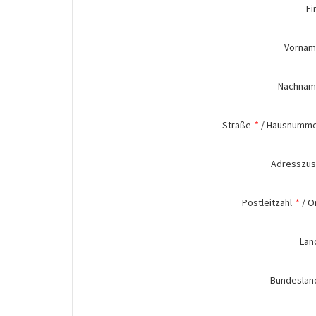
Fi
Vorna
Nachna
Straße
*
/
Hausnumm
Adresszus
Postleitzahl
*
/
O
Lan
Bundeslan