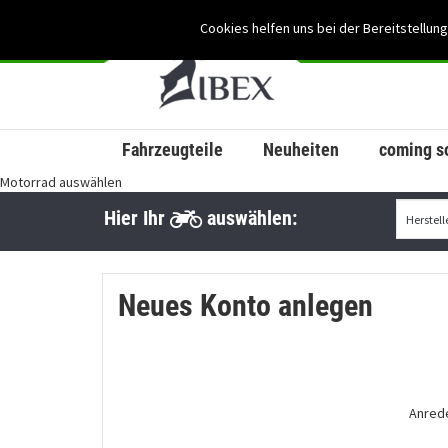
Cookies helfen uns bei der Bereitstellung
Fahrzeugteile
Neuheiten
coming s
Motorrad auswählen
Hier Ihr
auswählen:
Neues Konto anlegen
Anred