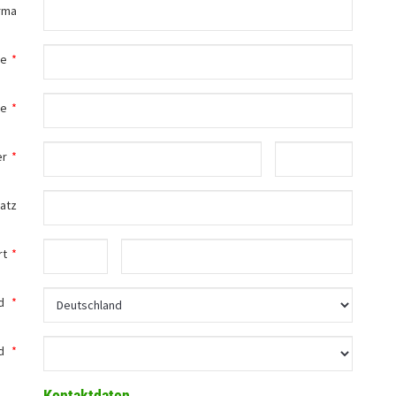
rma
me
*
me
*
er
*
atz
rt
*
d
*
d
*
Kontaktdaten