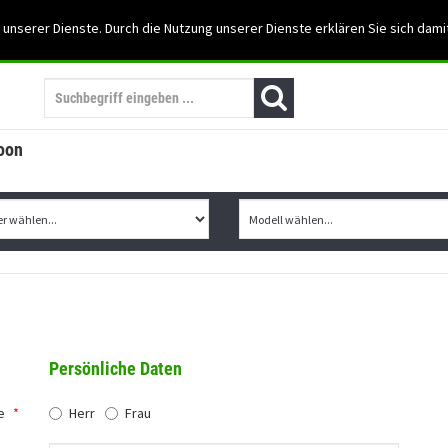
Support: 03501-57197
 unserer Dienste. Durch die Nutzung unserer Dienste erklären Sie sich dami
Mein Konto
Mo. -Fr. 07:30 - 15:30
oon
Persönliche Daten
e
*
Herr
Frau