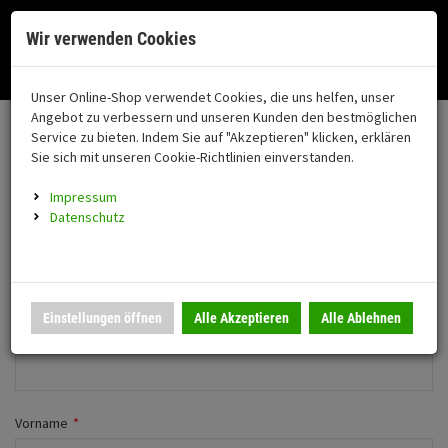
Menü
Search
Waren
Menü schließen
Warenkorb schließen
Cookies helfen uns bei der Bereitstellung unserer Dienste. Durch die
Wir verwenden Cookies
Nutzung unserer Dienste erklären Sie sich damit einverstanden!
Alle Kategorien
Motorrad auswählen
Okay
Datenschutz
Zur Startseite
0 ARTIKEL IM WARENKORB
Unser Online-Shop verwendet Cookies, die uns helfen, unser
Neues Konto anlegen
FAHRZEUGTEILE
Ihr Warenkorb ist momentan leer.
(76
Angebot zu verbessern und unseren Kunden den bestmöglichen
Fahrzeugteile
Ergebnisse (
)
Service zu bieten. Indem Sie auf "Akzeptieren" klicken, erklären
Fertig
Wechseln zu Firmenkunde
Sie sich mit unseren Cookie-Richtlinien einverstanden.
Neuheiten
Schutz/Sicherheit
Impressum
coming soon
Persönliche Daten
Datenschutz
Verkleidung
Anrede
*
Montageständer
Anmelden
|
Registrieren
Merkzettel
Herr
Frau
Einstellungen öffnen
Alle Akzeptieren
Alle Ablehnen
Beleuchtung
Firma
Gepäck
Auspuff
Vorname
*