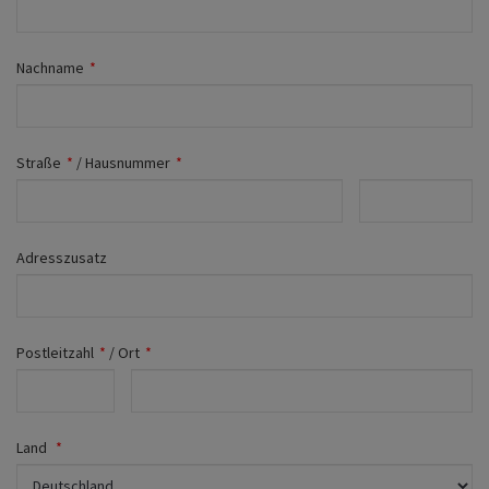
Fahrwerk
Zubehör
Nachname
*
Merchandise
Straße
*
/
Hausnummer
*
Adresszusatz
Postleitzahl
*
/
Ort
*
Land
*