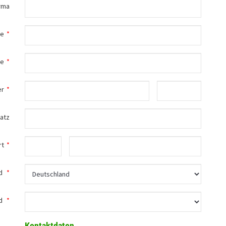
rma
me
*
me
*
er
*
atz
rt
*
d
*
d
*
Kontaktdaten