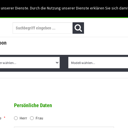
Support: 03501-57197
 unserer Dienste. Durch die Nutzung unserer Dienste erklären Sie sich dami
Mein Konto
Mo. -Fr. 07:30 - 15:30
oon
Persönliche Daten
e
*
Herr
Frau