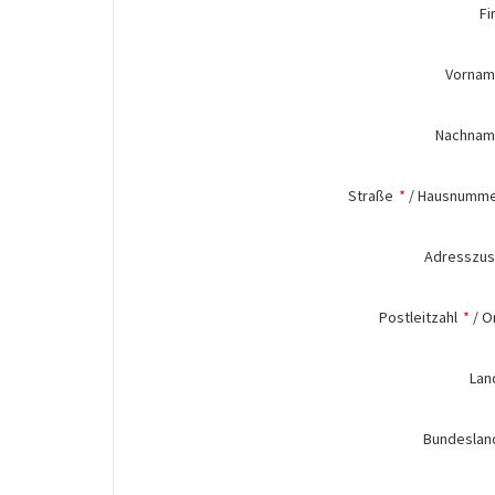
Fi
Vorna
Nachna
Straße
*
/
Hausnumm
Adresszus
Postleitzahl
*
/
O
Lan
Bundeslan