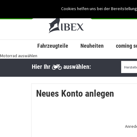
Cookies helfen uns bei der Bereitstellung
Fahrzeugteile
Neuheiten
coming s
Motorrad auswählen
Hier Ihr
auswählen:
Neues Konto anlegen
Anred