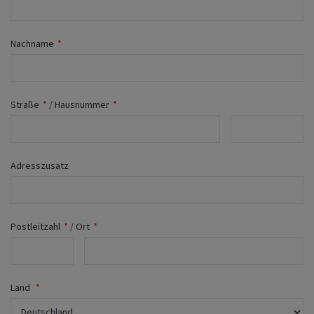
Fahrwerk
Zubehör
Nachname
*
Merchandise
Straße
*
/
Hausnummer
*
Adresszusatz
Postleitzahl
*
/
Ort
*
Land
*