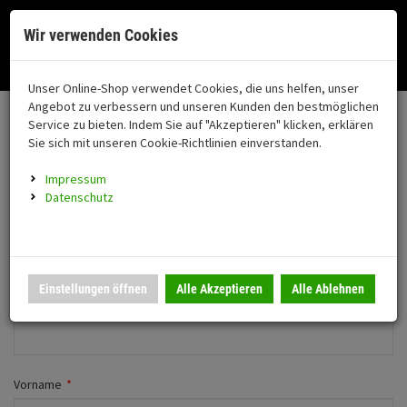
Menü
Search
Waren
Menü schließen
Warenkorb schließen
Cookies helfen uns bei der Bereitstellung unserer Dienste. Durch die
Wir verwenden Cookies
Nutzung unserer Dienste erklären Sie sich damit einverstanden!
Alle Kategorien
Motorrad auswählen
Okay
Datenschutz
Zur Startseite
0 ARTIKEL IM WARENKORB
Unser Online-Shop verwendet Cookies, die uns helfen, unser
Neues Konto anlegen
FAHRZEUGTEILE
Ihr Warenkorb ist momentan leer.
(76
Angebot zu verbessern und unseren Kunden den bestmöglichen
Fahrzeugteile
Ergebnisse (
)
Service zu bieten. Indem Sie auf "Akzeptieren" klicken, erklären
Fertig
Wechseln zu Firmenkunde
Sie sich mit unseren Cookie-Richtlinien einverstanden.
Neuheiten
Schutz/Sicherheit
Impressum
coming soon
Persönliche Daten
Datenschutz
Verkleidung
Anrede
*
Montageständer
Anmelden
|
Registrieren
Merkzettel
Herr
Frau
Einstellungen öffnen
Alle Akzeptieren
Alle Ablehnen
Beleuchtung
Firma
Gepäck
Auspuff
Vorname
*