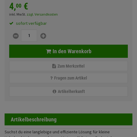
Fahrwerk
4,
€
Sturzbügel und Tasche
00
Rucksäcke
inkl. MwSt.
zzgl. Versandkosten
Zubehör
Gepäck Zubehör
sofort verfügbar
Merchandise
In den Warenkorb
Anmelden
|
Registrieren
Merkzettel
Zum Merkzettel
Fragen zum Artikel
Artikelherkunft
Artikelbeschreibung
Suchst du eine langlebige und effiziente Lösung für kleine