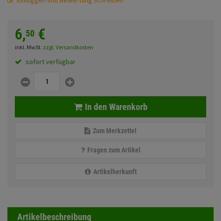
Einloggen und Bewertung schreiben
Fahrwerk
Sturzbügel und Tasche
Rucksäcke
Zubehör
6,
€
50
Gepäck Zubehör
inkl. MwSt.
zzgl. Versandkosten
Merchandise
sofort verfügbar
Anmelden
|
Registrieren
Merkzettel
In den Warenkorb
Zum Merkzettel
Fragen zum Artikel
Artikelherkunft
Artikelbeschreibung