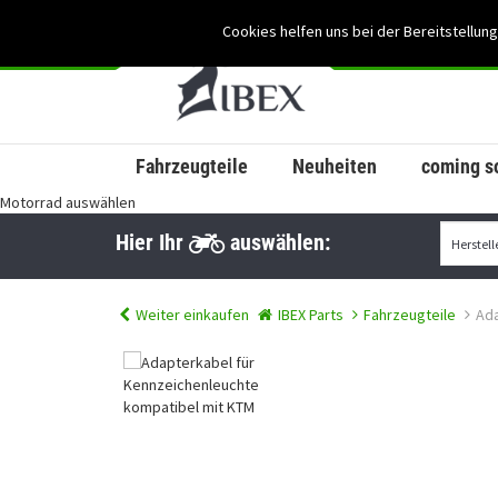
Cookies helfen uns bei der Bereitstellung
Fahrzeugteile
Neuheiten
coming s
Motorrad auswählen
Hier Ihr
auswählen:
Weiter einkaufen
IBEX Parts
Fahrzeugteile
Ada