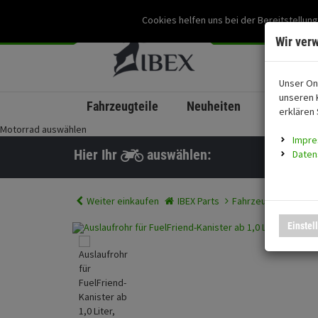
Cookies helfen uns bei der Bereitstellung
Wir ver
Unser On
unseren 
Fahrzeugteile
Neuheiten
coming s
erklären 
Motorrad auswählen
Impr
Hier Ihr
auswählen:
Daten
Weiter einkaufen
IBEX Parts
Fahrzeugteile
Aus
Einstel