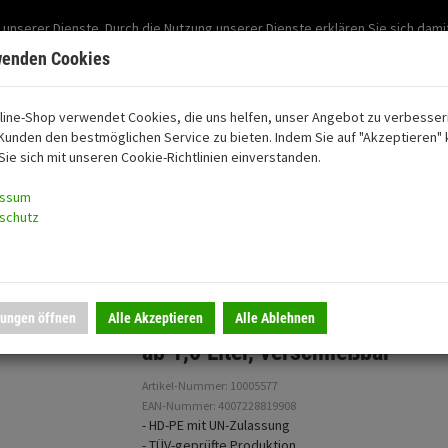
Support: 03501-57197
 unserer Dienste. Durch die Nutzung unserer Dienste erklären Sie sich dami
Mein Konto
Mo. -Fr. 07:30 - 15:30
wenden Cookies
line-Shop verwendet Cookies, die uns helfen, unser Angebot zu verbesser
Kunden den bestmöglichen Service zu bieten. Indem Sie auf "Akzeptieren" k
oon
Sie sich mit unseren Cookie-Richtlinien einverstanden.
essum
schutz
laufrohr für FuelFriend-Kanister ab 1,0 Liter,…
lungen öffnen
Alle Akzeptieren
Alle Ablehnen
Auslaufrohr für FuelFriend-Kani
ab 1,0 Liter, verschließbar
Artikel-Nummer: 10005577
EAN-Nummer: 4007228819908
- HD-PE mit UN-Zulassung
- TÜV-geprüfte Produktion