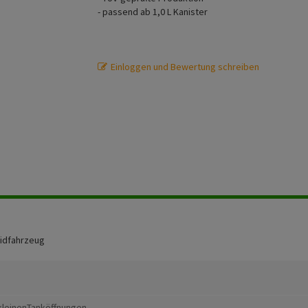
- passend ab 1,0 L Kanister
Einloggen und Bewertung schreiben
ridfahrzeug
 kleinenTanköffnungen