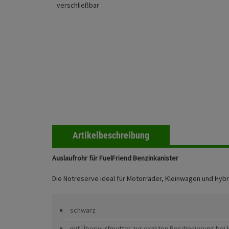
Artikelbeschreibung
Auslaufrohr für FuelFriend Benzinkanister
Die Notreserve ideal für Motorräder, Kleinwagen und Hyb
schwarz
mit Überwurfmutter zur exakten Positionierung bei