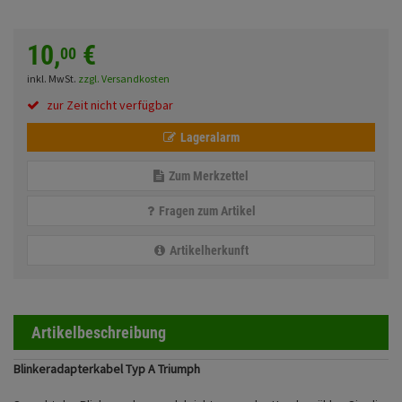
Fahrwerk
Sturzbügel und Tasche
Rucksäcke
10,
€
Zubehör
00
Gepäck Zubehör
inkl. MwSt.
zzgl. Versandkosten
Merchandise
zur Zeit nicht verfügbar
Lageralarm
Anmelden
|
Registrieren
Merkzettel
Zum Merkzettel
Fragen zum Artikel
Artikelherkunft
Artikelbeschreibung
Blinkeradapterkabel Typ A Triumph