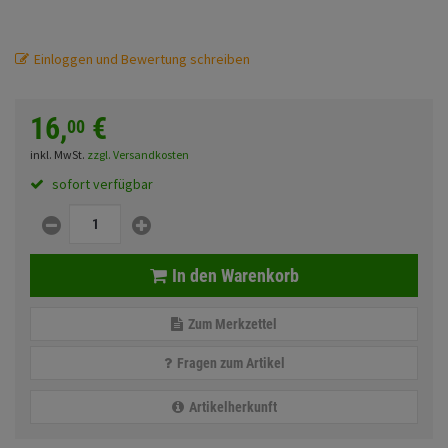
Fahrwerk
Sturzbügel und Tasche
Rucksäcke
Zubehör
Einloggen und Bewertung schreiben
Gepäck Zubehör
Merchandise
16,
€
00
inkl. MwSt.
zzgl. Versandkosten
Anmelden
|
Registrieren
Merkzettel
sofort verfügbar
In den Warenkorb
Zum Merkzettel
Fragen zum Artikel
Artikelherkunft