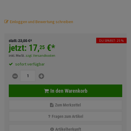
Fahrwerk
Sturzbügel und Tasche
Rucksäcke
Zubehör
Gepäck Zubehör
Einloggen und Bewertung schreiben
Merchandise
statt:
23,
00
€
*
DU SPARST: 25 %
jetzt:
17,
€
*
25
Anmelden
|
Registrieren
Merkzettel
inkl. MwSt.
zzgl. Versandkosten
sofort verfügbar
In den Warenkorb
Zum Merkzettel
Fragen zum Artikel
Artikelherkunft