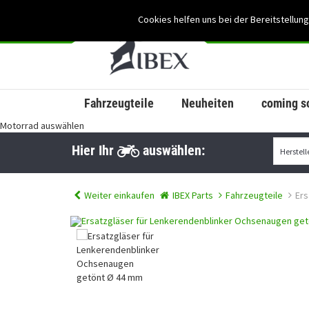
Cookies helfen uns bei der Bereitstellung
Fahrzeugteile
Neuheiten
coming s
Motorrad auswählen
Hier Ihr
auswählen:
Weiter einkaufen
IBEX Parts
Fahrzeugteile
Ers