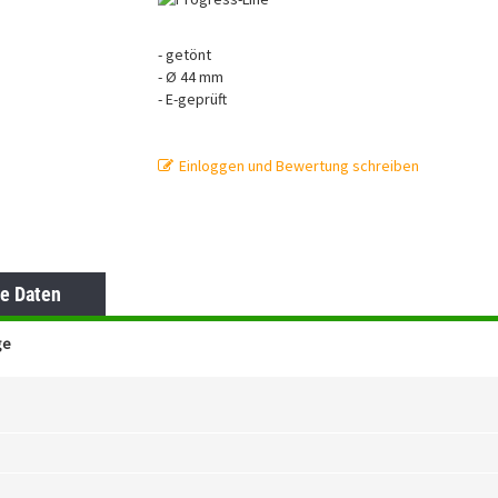
- getönt
- Ø 44 mm
- E-geprüft
Einloggen und Bewertung schreiben
e Daten
uge