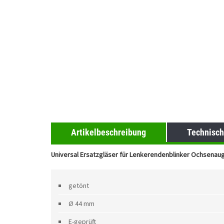
Artikelbeschreibung
Technisch
Universal Ersatzgläser für Lenkerendenblinker Ochsena
getönt
Ø 44 mm
E-geprüft