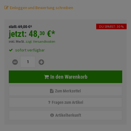
Fahrwerk
Sturzbügel und Tasche
Rucksäcke
Einloggen und Bewertung schreiben
Zubehör
Gepäck Zubehör
statt:
69,
00
€
*
DU SPARST: 30 %
Merchandise
jetzt:
48,
€
*
30
inkl. MwSt.
zzgl. Versandkosten
sofort verfügbar
Anmelden
|
Registrieren
Merkzettel
In den Warenkorb
Zum Merkzettel
Fragen zum Artikel
Artikelherkunft