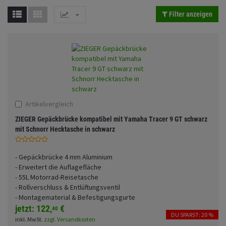
Fahrwerk
Sturzbügel und Tasche
Rucksäcke
Filter anzeigen
Zubehör
Gepäck Zubehör
Merchandise
Anmelden
|
Registrieren
Merkzettel
Artikelvergleich
ZIEGER Gepäckbrücke kompatibel mit Yamaha Tracer 9 GT schwarz
mit Schnorr Hecktasche in schwarz
- Gepäckbrücke 4 mm Aluminium
- Erweitert die Auflagefläche
- 55L Motorrad-Reisetasche
- Rollverschluss & Entlüftungsventil
- Montagematerial & Befestigungsgurte
jetzt:
122,
€
40
DU SPARST: 20 %
inkl. MwSt.
zzgl. Versandkosten