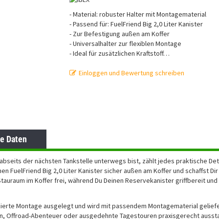
- Material: robuster Halter mit Montagematerial
- Passend für: FuelFriend Big 2,0 Liter Kanister
- Zur Befestigung außen am Koffer
- Universalhalter zur flexiblen Montage
- Ideal für zusätzlichen Kraftstoff
…
Einloggen und Bewertung schreiben
e Daten
bseits der nächsten Tankstelle unterwegs bist, zählt jedes praktische Deta
n FuelFriend Big 2,0 Liter Kanister sicher außen am Koffer und schaffst Dir
tauraum im Koffer frei, während Du Deinen Reservekanister griffbereit und
lizierte Montage ausgelegt und wird mit passendem Montagematerial geliefe
eisen, Offroad-Abenteuer oder ausgedehnte Tagestouren praxisgerecht ausst