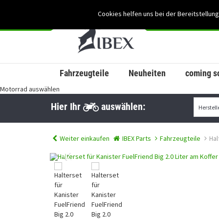
Cookies helfen uns bei der Bereitstellung
Fahrzeugteile
Neuheiten
coming s
Motorrad auswählen
Hier Ihr
auswählen:
Weiter einkaufen
IBEX Parts
Fahrzeugteile
Hal