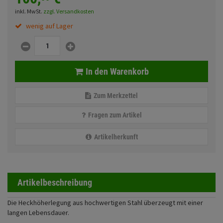
Fahrwerk
Sturzbügel und Tasche
Rucksäcke
inkl. MwSt.
zzgl. Versandkosten
wenig auf Lager
Zubehör
Gepäck Zubehör
Merchandise
In den Warenkorb
Anmelden
|
Registrieren
Merkzettel
Zum Merkzettel
Fragen zum Artikel
Artikelherkunft
Artikelbeschreibung
Die Heckhöherlegung aus hochwertigen Stahl überzeugt mit einer
langen Lebensdauer.