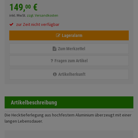
Fahrwerk
Sturzbügel und Tasche
149,
€
00
Rucksäcke
inkl. MwSt.
zzgl. Versandkosten
Zubehör
Gepäck Zubehör
zur Zeit nicht verfügbar
Merchandise
Lageralarm
Zum Merkzettel
Anmelden
|
Registrieren
Merkzettel
Fragen zum Artikel
Artikelherkunft
Artikelbeschreibung
Die Hecktieferlegung aus hochfestem Aluminium überzeugt mit einer
langen Lebensdauer.