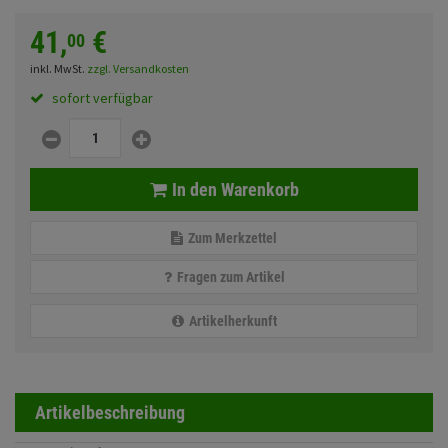
Fahrwerk
Sturzbügel und Tasche
Rucksäcke
41,
€
00
Zubehör
Gepäck Zubehör
inkl. MwSt.
zzgl. Versandkosten
sofort verfügbar
Merchandise
Anmelden
|
Registrieren
Merkzettel
In den Warenkorb
Zum Merkzettel
Fragen zum Artikel
Artikelherkunft
Artikelbeschreibung