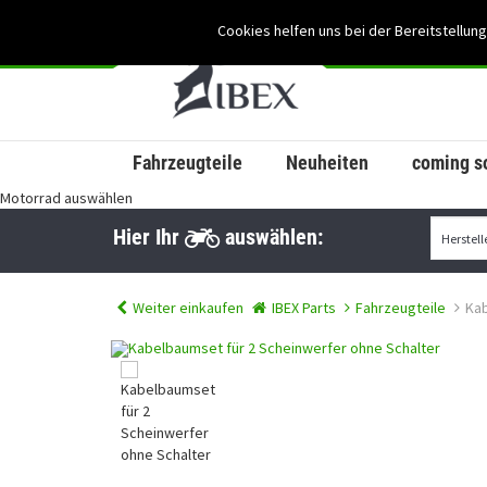
Cookies helfen uns bei der Bereitstellung
Fahrzeugteile
Neuheiten
coming s
Motorrad auswählen
Hier Ihr
auswählen:
Weiter einkaufen
IBEX Parts
Fahrzeugteile
Kab