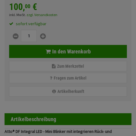
Fahrwerk
Sturzbügel und Tasche
100,
€
00
Rucksäcke
inkl. MwSt.
zzgl. Versandkosten
Zubehör
Gepäck Zubehör
sofort verfügbar
Merchandise
In den Warenkorb
Anmelden
|
Registrieren
Merkzettel
Zum Merkzettel
Fragen zum Artikel
Artikelherkunft
Artikelbeschreibung
Atto® DF Integral LED - Mini Blinker mit integrieren Rück- und