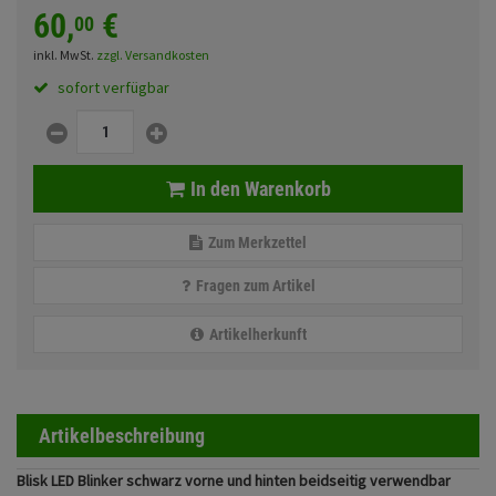
Fahrwerk
Sturzbügel und Tasche
60,
€
00
Rucksäcke
inkl. MwSt.
zzgl. Versandkosten
Zubehör
Gepäck Zubehör
sofort verfügbar
Merchandise
In den Warenkorb
Anmelden
|
Registrieren
Merkzettel
Zum Merkzettel
Fragen zum Artikel
Artikelherkunft
Artikelbeschreibung
Blisk LED Blinker schwarz vorne und hinten beidseitig verwendbar