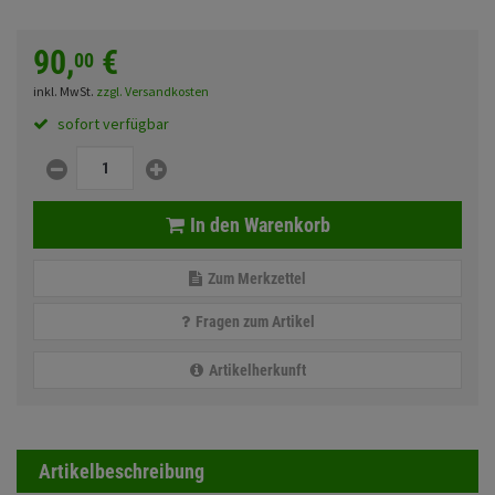
Fahrwerk
Sturzbügel und Tasche
Rucksäcke
90,
€
00
Zubehör
Gepäck Zubehör
inkl. MwSt.
zzgl. Versandkosten
Merchandise
sofort verfügbar
Anmelden
|
Registrieren
Merkzettel
In den Warenkorb
Zum Merkzettel
Fragen zum Artikel
Artikelherkunft
Artikelbeschreibung