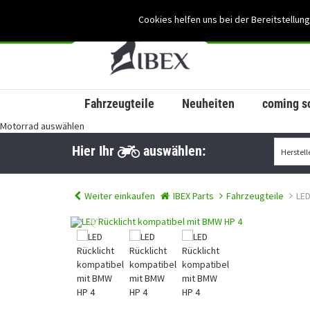
Cookies helfen uns bei der Bereitstellung
Fahrzeugteile
Neuheiten
coming s
Motorrad auswählen
Hier Ihr
auswählen:
Weiter einkaufen
IBEX Parts
Fahrzeugteile
LED