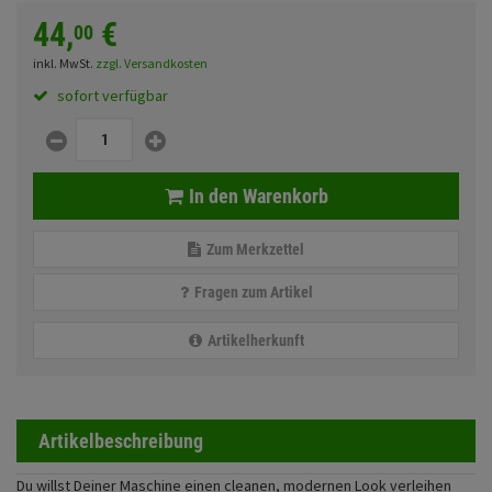
Fahrwerk
Sturzbügel und Tasche
44,
€
Rucksäcke
00
Zubehör
inkl. MwSt.
zzgl. Versandkosten
Gepäck Zubehör
sofort verfügbar
Merchandise
Anmelden
|
Registrieren
Merkzettel
In den Warenkorb
Zum Merkzettel
Fragen zum Artikel
Artikelherkunft
Artikelbeschreibung
Du willst Deiner Maschine einen cleanen, modernen Look verleihen