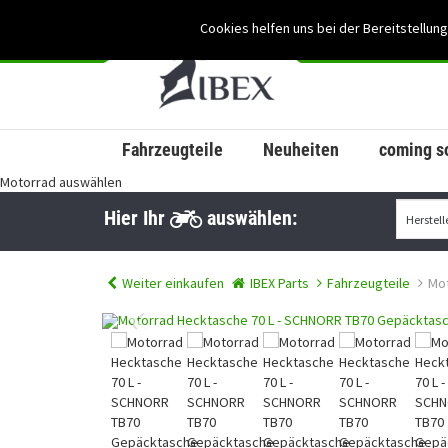
Cookies helfen uns bei der Bereitstellung
Fahrzeugteile
Neuheiten
coming s
Motorrad auswählen
Hier Ihr
auswählen:
Weiter einkaufen
IBEX Parts
Fahrzeugteile
Mo