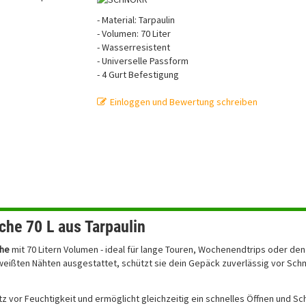
- Material: Tarpaulin
- Volumen: 70 Liter
- Wasserresistent
- Universelle Passform
- 4 Gurt Befestigung
Einloggen und Bewertung schreiben
he 70 L aus Tarpaulin
che
mit 70 Litern Volumen - ideal für lange Touren, Wochenendtrips oder den 
hweißten Nähten ausgestattet, schützt sie dein Gepäck zuverlässig vor Sch
tz vor Feuchtigkeit und ermöglicht gleichzeitig ein schnelles Öffnen und Sc