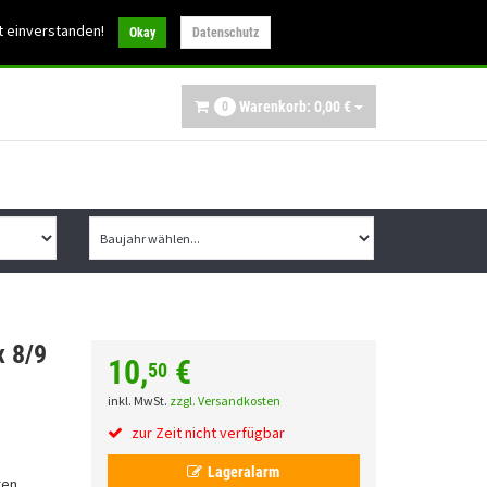
30
t einverstanden!
info@ibex-parts.de
Okay
Datenschutz
Warenkorb:
0,
00
€
0
x 8/9
10,
€
50
inkl. MwSt.
zzgl. Versandkosten
zur Zeit nicht verfügbar
Lageralarm
ren