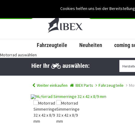
Cookies helfen uns bei der Bereitstellung
Fahrzeugteile
Neuheiten
coming s
Motorrad auswählen
Hier Ihr
auswählen:
Weiter einkaufen
IBEX Parts
Fahrzeugteile
Mot