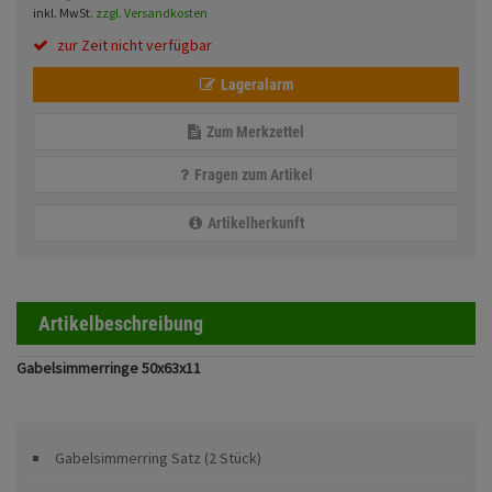
Fahrwerk
Sturzbügel und Tasche
inkl. MwSt.
zzgl. Versandkosten
Rucksäcke
zur Zeit nicht verfügbar
Zubehör
Gepäck Zubehör
Lageralarm
Merchandise
Zum Merkzettel
Fragen zum Artikel
Anmelden
|
Registrieren
Merkzettel
Artikelherkunft
Artikelbeschreibung
Gabelsimmerringe 50x63x11
Gabelsimmerring Satz (2 Stück)