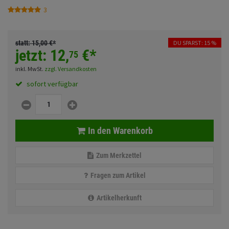
Fahrwerk
Sturzbügel und Tasche
3
Rucksäcke
Zubehör
Gepäck Zubehör
statt:
15,
00
€
*
DU SPARST: 15 %
jetzt:
12,
€
*
Merchandise
75
inkl. MwSt.
zzgl. Versandkosten
sofort verfügbar
Anmelden
|
Registrieren
Merkzettel
In den Warenkorb
Zum Merkzettel
Fragen zum Artikel
Artikelherkunft