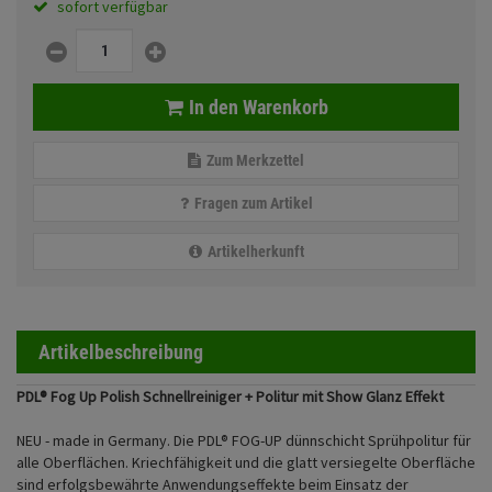
sofort verfügbar
Fahrwerk
Sturzbügel und Tasche
Rucksäcke
Zubehör
Gepäck Zubehör
In den Warenkorb
Merchandise
Zum Merkzettel
Anmelden
|
Registrieren
Merkzettel
Fragen zum Artikel
Artikelherkunft
Artikelbeschreibung
PDL® Fog Up Polish Schnellreiniger + Politur mit Show Glanz Effekt
NEU - made in Germany. Die PDL® FOG-UP dünnschicht Sprühpolitur für
alle Oberflächen. Kriechfähigkeit und die glatt versiegelte Oberfläche
sind erfolgsbewährte Anwendungseffekte beim Einsatz der