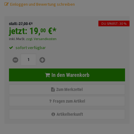
Fahrwerk
Sturzbügel und Tasche
Einloggen und Bewertung schreiben
Rucksäcke
Zubehör
Gepäck Zubehör
statt:
27,
00
€
*
DU SPARST: 30 %
jetzt:
19,
€
*
00
Merchandise
inkl. MwSt.
zzgl. Versandkosten
sofort verfügbar
Anmelden
|
Registrieren
Merkzettel
In den Warenkorb
Zum Merkzettel
Fragen zum Artikel
Artikelherkunft