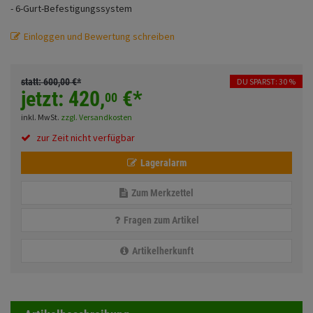
- 6-Gurt-Befestigungssystem
Fahrwerk
Sturzbügel und Tasche
Rucksäcke
Einloggen und Bewertung schreiben
Zubehör
Gepäck Zubehör
Merchandise
statt:
600,
00
€
*
DU SPARST: 30 %
jetzt:
420,
€
*
00
inkl. MwSt.
zzgl. Versandkosten
Anmelden
|
Registrieren
Merkzettel
zur Zeit nicht verfügbar
Lageralarm
Zum Merkzettel
Fragen zum Artikel
Artikelherkunft