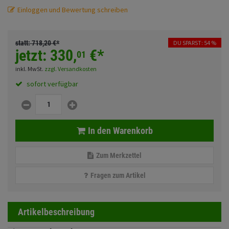
Fahrwerk
Sturzbügel und Tasche
Einloggen und Bewertung schreiben
Rucksäcke
Zubehör
Gepäck Zubehör
statt:
718,
20
€
*
DU SPARST: 54 %
jetzt:
330,
€
*
Merchandise
01
inkl. MwSt.
zzgl. Versandkosten
sofort verfügbar
Anmelden
|
Registrieren
Merkzettel
In den Warenkorb
Zum Merkzettel
Fragen zum Artikel
Artikelbeschreibung