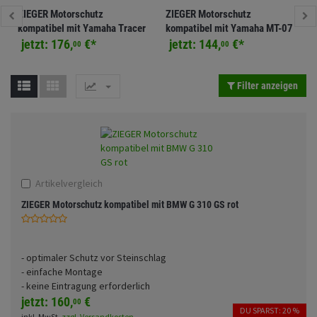
Sturzbügel und Taschen-Set
Fahrwerk
ZIEGER Motorschutz
ZIEGER Motorschutz
Rucksäcke
kompatibel mit Yamaha Tracer
kompatibel mit Yamaha MT-07
Zubehör
7 schwarz
Tracer / XSR700 schwarz
jetzt:
176,
€
*
jetzt:
144,
€
*
00
00
Gepäck Zubehör
Anmelden
|
Registrieren
Merkzettel
Merchandise
Filter anzeigen
Artikelvergleich
ZIEGER Motorschutz kompatibel mit BMW G 310 GS rot
- optimaler Schutz vor Steinschlag
- einfache Montage
- keine Eintragung erforderlich
jetzt:
160,
€
00
DU SPARST: 20 %
inkl. MwSt.
zzgl. Versandkosten