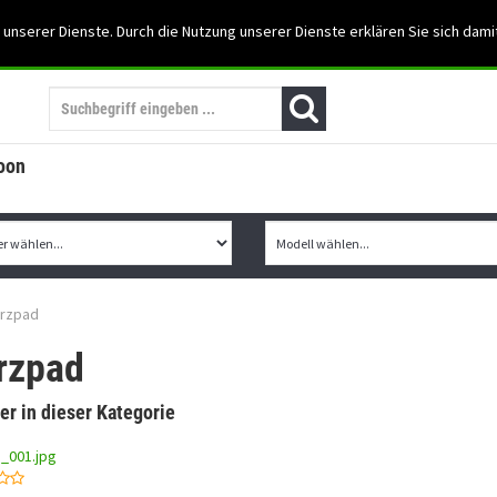
Support: 03501-57197
 unserer Dienste. Durch die Nutzung unserer Dienste erklären Sie sich dami
Mein Konto
Mo. -Fr. 07:30 - 15:30
oon
urzpad
rzpad
er in dieser Kategorie