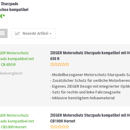
 Sturzpads
achse kompatibel
nda CRF 1100 L
€
*
 Twin schwarz
Neueste Artikel
ZIEGER Motorschutz Sturzpads kompatibel mit 
650 R
ikelvergleich
- Modellbezogener Motorschutz-Sturzpads-S
- Zusätzlicher Schutz für seitliche Motorberei
- Eigenes ZIEGER Design mit integrierter Opti
- Satz für rechte und linke Fahrzeugseite
- Inklusive benötigtem Anbaumaterial
ZIEGER Motorschutz Sturzpads kompatibel mit 
CB1000 Hornet