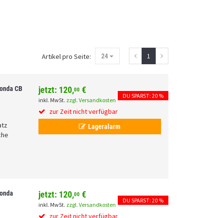
1
Artikel pro Seite:
24
Honda CB
jetzt:
120,
€
00
DU SPARST: 20 %
inkl. MwSt.
zzgl. Versandkosten
zur Zeit nicht verfügbar
atz
Lageralarm
che
k
Honda
jetzt:
120,
€
00
DU SPARST: 20 %
inkl. MwSt.
zzgl. Versandkosten
zur Zeit nicht verfügbar