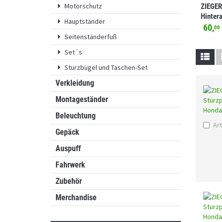
Motorschutz
ZIEGER
Hinter
Hauptständer
mit Ho
60,
00
Africa
Seitenständerfuß
Set´s
Sturzbügel und Taschen-Set
Verkleidung
Montageständer
Beleuchtung
Art
Gepäck
Auspuff
Fahrwerk
Zubehör
Merchandise