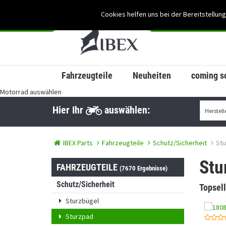
Cookies helfen uns bei der Bereitstellung
Fahrzeugteile
Neuheiten
coming s
Motorrad auswählen
Hier Ihr
auswählen:
IBEX Parts
Fahrzeugteile
Schutz/Sicherheit
St
Stu
FAHRZEUGTEILE
(7670 Ergebnisse)
Schutz/Sicherheit
Topsell
Sturzbügel
Sturzpad