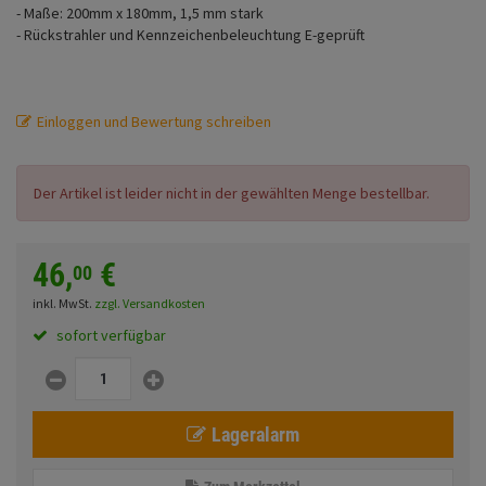
- Maße: 200mm x 180mm, 1,5 mm stark
Fahrwerk
Sturzbügel und Tasche
Rucksäcke
- Rückstrahler und Kennzeichenbeleuchtung E-geprüft
Zubehör
Gepäck Zubehör
Merchandise
Einloggen und Bewertung schreiben
Anmelden
|
Registrieren
Merkzettel
Der Artikel ist leider nicht in der gewählten Menge bestellbar.
46,
€
00
inkl. MwSt.
zzgl. Versandkosten
sofort verfügbar
Lageralarm